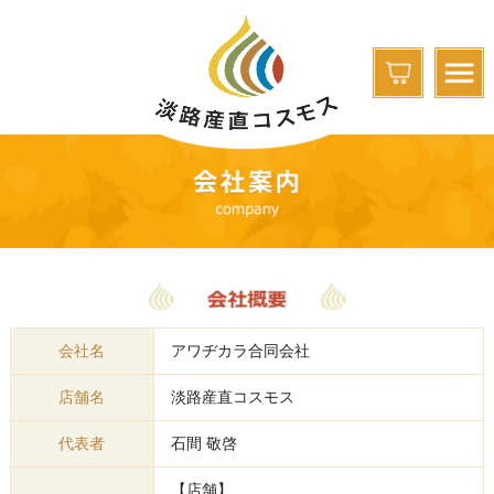
会社名
アワヂカラ合同会社
店舗名
淡路産直コスモス
代表者
石間 敬啓
【店舗】