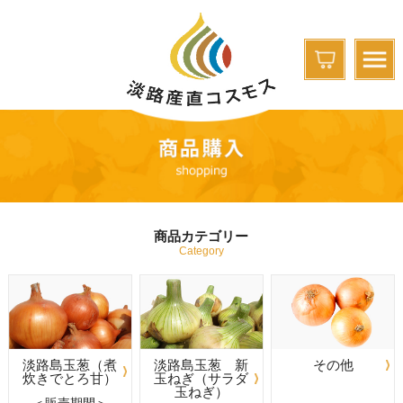
商品カテゴリー
Category
淡路島玉葱（煮
淡路島玉葱 新
その他
炊きでとろ甘）
玉ねぎ（サラダ
玉ねぎ）
＜販売期間＞