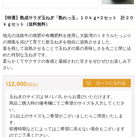
【特選】熟成サラダ玉ねぎ「熟れっ玉」１０ｋｇ×２セット 計２０
ｋｇセット（送料無料）
地元の淡路牛の堆肥や有機肥料を使用し大阪湾のミネラルたっぷり
の潮風を浴びて育てた新玉ねぎを独自に追熟させました。
葉を残して追熟させることで玉ねぎの葉の美味しさを丸ごと閉じ込
めた特別な玉ねぎです。
柔らかくてサクサクの食感と凝縮された甘さをぜひぜひお楽しみ下
さい。
\12,000
(税込)
玉ねぎのサイズは M / L / 2L からお選びいただけます。
商品ご購入時の備考欄にてご希望のサイズを入力してくださ
い。
２L以上のサイズもご希望がございましたらご用意いたしま
す。
収穫時期などによってはご希望に添えない場合もございます
のでご了承ください。