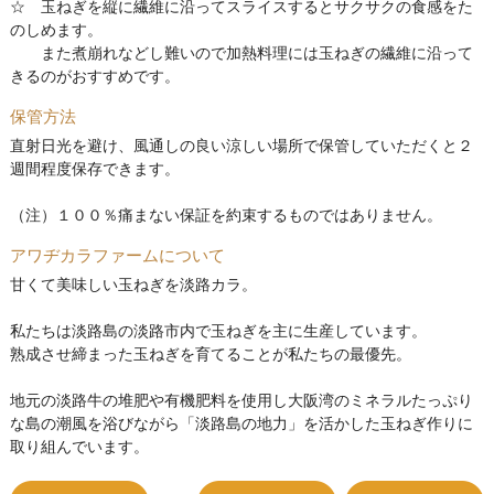
☆ 玉ねぎを縦に繊維に沿ってスライスするとサクサクの食感をた
のしめます。
また煮崩れなどし難いので加熱料理には玉ねぎの繊維に沿って
きるのがおすすめです。
保管方法
直射日光を避け、風通しの良い涼しい場所で保管していただくと２
週間程度保存できます。
（注）１００％痛まない保証を約束するものではありません。
アワヂカラファームについて
甘くて美味しい玉ねぎを淡路カラ。
私たちは淡路島の淡路市内で玉ねぎを主に生産しています。
熟成させ締まった玉ねぎを育てることが私たちの最優先。
地元の淡路牛の堆肥や有機肥料を使用し大阪湾のミネラルたっぷり
な島の潮風を浴びながら「淡路島の地力」を活かした玉ねぎ作りに
取り組んでいます。