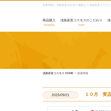
新着情報｜淡路島産玉ねぎの通販なら淡路産直コスモス[
商品購入
淡路産直コスモスのこだわり
淡
shopping
motto
>
淡路産直コスモス HOME
新着情報
１０月 実
2025/09/21