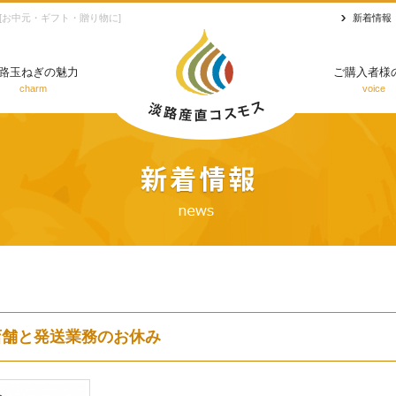
お中元・ギフト・贈り物に]
新着情報
路玉ねぎの魅力
ご購入者様
charm
voice
店舗と発送業務のお休み