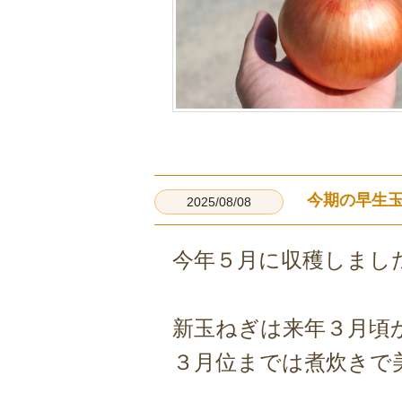
今期の早生
2025/08/08
今年５月に収穫しまし
新玉ねぎは来年３月頃
３月位までは煮炊きで