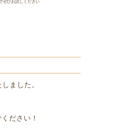
でぜひお試しください
たしました。
でください！