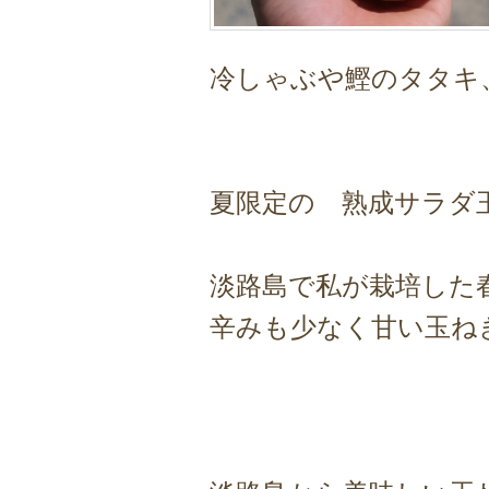
冷しゃぶや鰹のタタキ
夏限定の 熟成サラダ
淡路島で私が栽培した
辛みも少なく甘い玉ね